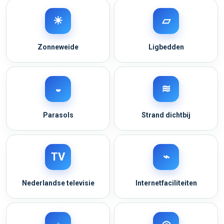
☀
▱
Zonneweide
Ligbedden
◒
≋
Parasols
Strand dichtbij
TV
⌁
Nederlandse televisie
Internetfaciliteiten