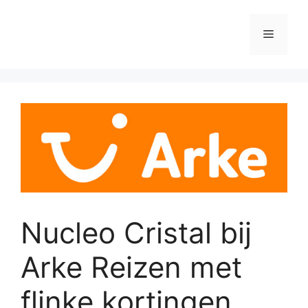
Ga
naar
Menu
de
inhoud
Nucleo Cristal bij
Arke Reizen met
flinke kortingen